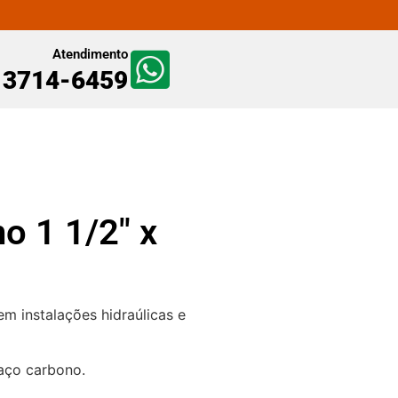
Atendimento
) 3714-6459
o 1 1/2″ x
m instalações hidraúlicas e
 aço carbono.