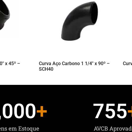
″ x 45º –
Curva Aço Carbono 1 1/4″ x 90º –
Cur
SCH40
,000
+
755
ens em Estoque
AVCB Aprovad