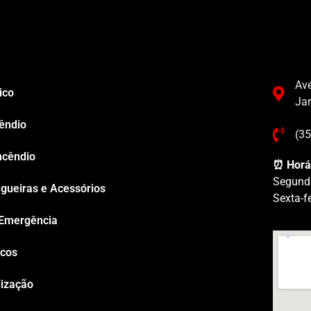
Ave
ico
Ja
êndio
(3
ncêndio
⏰ Horá
Segund
gueiras e Acessórios
Sexta-f
 Emergência
icos
lização