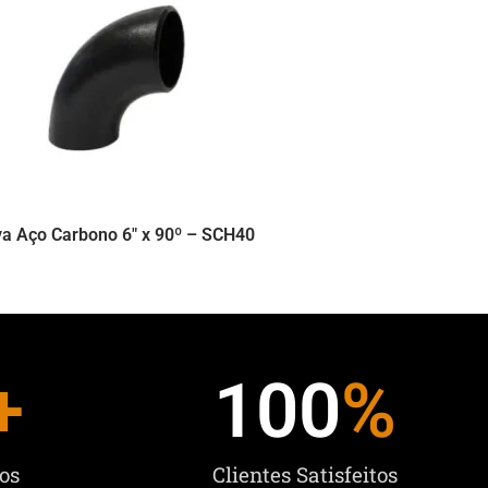
va Aço Carbono 6″ x 90º – SCH40
+
100
%
os
Clientes Satisfeitos