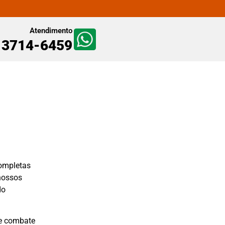
Atendimento
) 3714-6459
ompletas
 nossos
do
 e combate