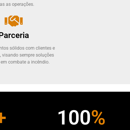
as as operações.
Parceria
tos sólidos com clientes e
, visando sempre soluções
 em combate a incêndio.
+
100
%