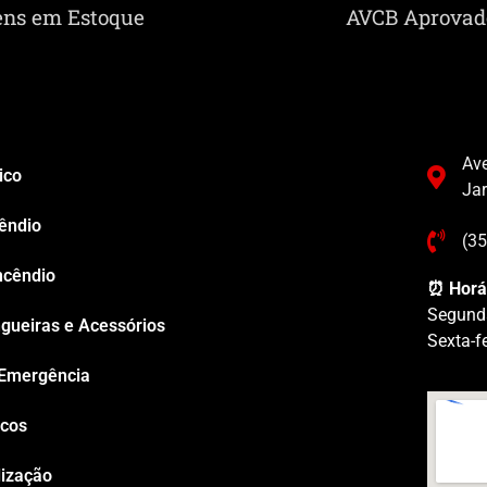
ens em Estoque
AVCB Aprovad
Ave
ico
Ja
êndio
(3
ncêndio
⏰ Horá
Segund
gueiras e Acessórios
Sexta-f
 Emergência
icos
lização