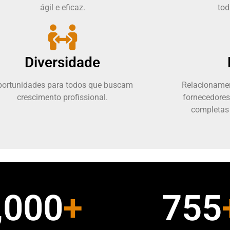
ágil e eficaz.
tod
Diversidade
portunidades para todos que buscam
Relacionamen
crescimento profissional.
fornecedores
completas
,000
+
755