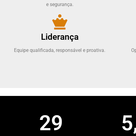
e segurança.
Liderança
Equipe qualificada, responsável e proativa.
O
29
5