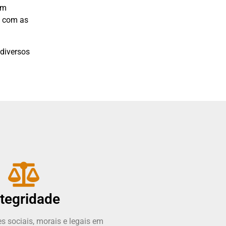
om
e com as
 diversos
ntegridade
es sociais, morais e legais em