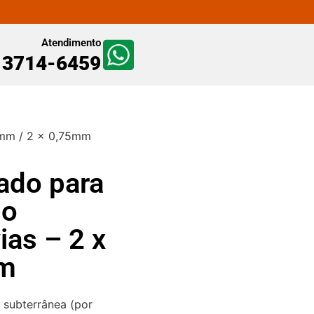
Atendimento
) 3714-6459
 1mm / 2 x 0,75mm
ado para
io
ias – 2 x
mm
 subterrânea (por