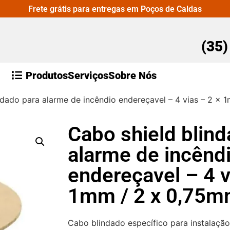
Frete grátis para entregas em Poços de Caldas
(35
Produtos
Serviços
Sobre Nós
ndado para alarme de incêndio endereçavel – 4 vias – 2 x
Cabo shield blind
alarme de incênd
endereçavel – 4 v
1mm / 2 x 0,75
Cabo blindado específico para instalação