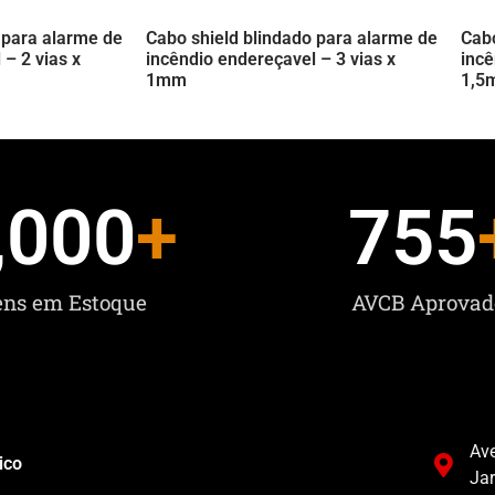
 para alarme de
Cabo shield blindado para alarme de
Cabo
 – 2 vias x
incêndio endereçavel – 3 vias x
incê
1mm
1,5
,000
+
755
ens em Estoque
AVCB Aprovad
Ave
ico
Ja