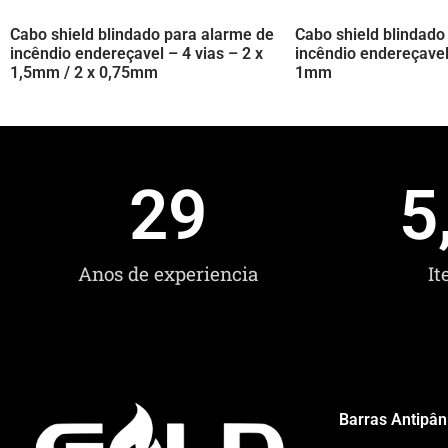
Cabo shield blindado para alarme de
Cabo shield blindado
incêndio endereçavel – 4 vias – 2 x
incêndio endereçavel
1,5mm / 2 x 0,75mm
1mm
29
5
Anos de experiencia
It
Barras Antipân