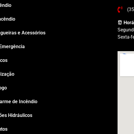
êndio
(3
ncêndio
⏰ Horá
Segund
gueiras e Acessórios
Sexta-f
 Emergência
icos
lização
ogo
arme de Incêndio
es Hidráulicos
utos